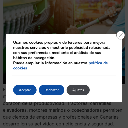
Cerr
Usamos cookies propias y de terceros para mejorar
nuestros servicios y mostrarle publicidad relacionada
con sus preferencias mediante el análisis de sus
hábitos de navegación.
Puede ampliar la información en nuestra
política de
cookies
En el sector agrícola e industrial, la maquinaria es
Aceptar
Rechazar
Ajustes
mucho más que una herramienta de trabajo: es el
corazón de la productividad. Tractores, carretillas
elevadoras, motores marinos o cosechadoras permiten
que cientos de empresas y profesionales en Canarias
desarrollen su actividad con eficiencia y seguridad.