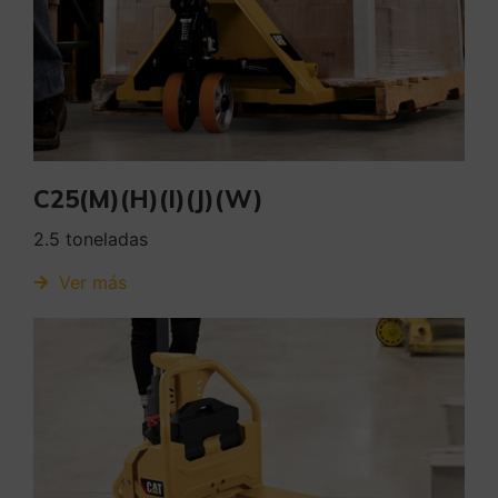
C25(M)(H)(I)(J)(W)
2.5 toneladas
Ver más