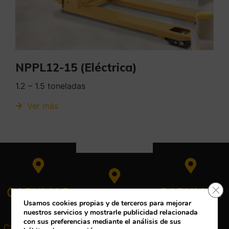
NPPL12-15 (Eléctrica)
1.2 – 1.5 toneladas
Ver más
Cerr
CARUMAQ
CARUMAQ
CARUMAQ
Tenerife
Gran
Usamos cookies propias y de terceros para mejorar
nuestros servicios y mostrarle publicidad relacionada
Tenerife
Canaria
con sus preferencias mediante el análisis de sus
Carretera General