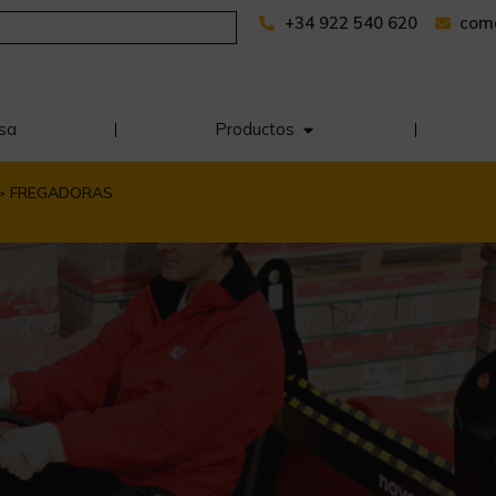
+34 922 540 620
com
sa
Productos
 > FREGADORAS