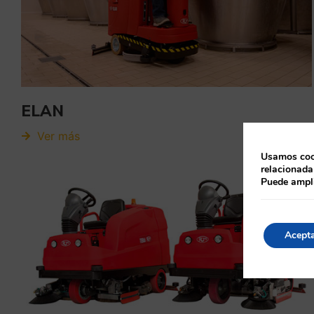
ELAN
Ver más
Usamos cook
relacionada
Puede ampli
Acept