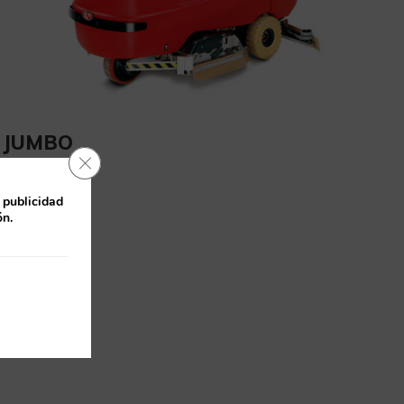
JUMBO
Cerrar el banner de cookies RGPD
Ver más
 publicidad
ón.