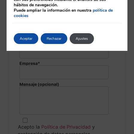
Nombre y apellidos*
hábitos de navegación.
Puede ampliar la información en nuestra
política de
cookies
Email*
Aceptar
Rechazar
Ajustes
Teléfono*
Empresa*
Mensaje (opcional)
Acepto la
Política de Privacidad
y