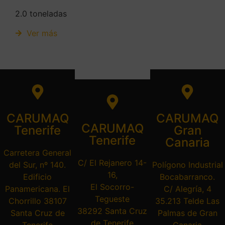
2.0 toneladas
Ver más
CARUMAQ
CARUMAQ
CARUMAQ
Tenerife
Gran
Tenerife
Canaria
Carretera General
C/ El Rejanero 14-
del Sur, nº 140.
Polígono Industrial
16,
Edificio
Bocabarranco.
El Socorro-
Panamericana. El
C/ Alegría, 4
Tegueste
Chorrillo 38107
35.213 Telde Las
38292 Santa Cruz
Santa Cruz de
Palmas de Gran
de Tenerife