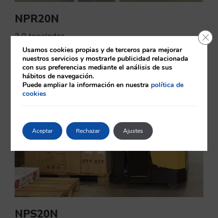
NPR20N
Cerr
2.0 toneladas
Usamos cookies propias y de terceros para mejorar
Ver más
nuestros servicios y mostrarle publicidad relacionada
con sus preferencias mediante el análisis de sus
hábitos de navegación.
Puede ampliar la información en nuestra
política de
cookies
Aceptar
Rechazar
Ajustes
NPS20N