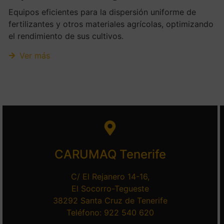
Equipos eficientes para la dispersión uniforme de
fertilizantes y otros materiales agrícolas, optimizando
el rendimiento de sus cultivos.
Ver más
CARUMAQ Tenerife
C/ El Rejanero 14-16,
El Socorro-Tegueste
38292 Santa Cruz de Tenerife
Teléfono: 922 540 620