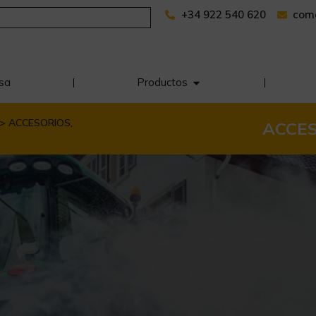
+34 922 540 620
com
sa
Productos
> ACCESORIOS,
ACCES