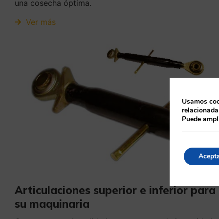
una cosecha óptima.
Ver más
Usamos cook
relacionada
Puede ampli
Acept
Articulaciones superior e inferior para
su maquinaria