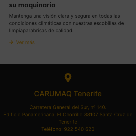
su maquinaria
Mantenga una visión clara y segura en todas las
condiciones climáticas con nuestras escobillas de
limpiaparabrisas de calidad.
Ver más
CARUMAQ Tenerife
Carretera General del Sur, nº 140.
Edificio Panamericana. El Chorrillo 38107 Santa Cruz de
Tenerife
Teléfono: 922 540 620