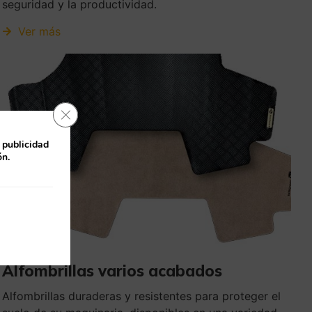
seguridad y la productividad.
Ver más
Cerrar el banner de cookies RGPD
 publicidad
ón.
Alfombrillas varios acabados
Alfombrillas duraderas y resistentes para proteger el