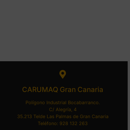
CARUMAQ Gran Canaria
Polígono Industrial Bocabarranco.
C/ Alegría, 4
35.213 Telde Las Palmas de Gran Canaria
Teléfono: 928 132 263