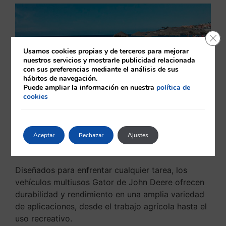
Cerr
Usamos cookies propias y de terceros para mejorar
nuestros servicios y mostrarle publicidad relacionada
con sus preferencias mediante el análisis de sus
hábitos de navegación.
Puede ampliar la información en nuestra
política de
cookies
Aceptar
Rechazar
Ajustes
Vehículos multiusos Gator
Diseñados para enfrentar cualquier tarea, los
vehículos multiusos Gator de John Deere ofrecen
durabilidad y rendimiento en una amplia variedad
de aplicaciones, desde el trabajo agrícola hasta el
uso recreativo.