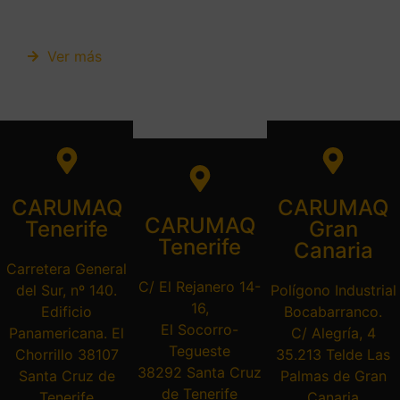
Ver más
CARUMAQ
CARUMAQ
CARUMAQ
Tenerife
Gran
Tenerife
Canaria
Carretera General
C/ El Rejanero 14-
del Sur, nº 140.
Polígono Industrial
16,
Edificio
Bocabarranco.
El Socorro-
Panamericana. El
C/ Alegría, 4
Tegueste
Chorrillo 38107
35.213 Telde Las
38292 Santa Cruz
Santa Cruz de
Palmas de Gran
de Tenerife
Tenerife
Canaria