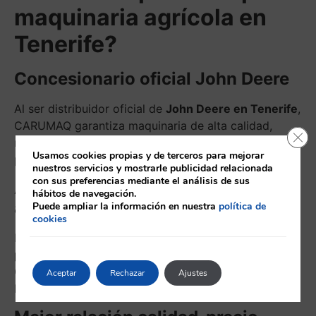
maquinaria agrícola en
Tenerife?
Concesionario oficial John Deere
Al ser distribuidor oficial de
John Deere en Tenerife
,
CARUMAQ garantiza maquinaria de alta calidad,
Cerr
repuestos originales y asesoramiento especializado
Usamos cookies propias y de terceros para mejorar
para cada compra.
nuestros servicios y mostrarle publicidad relacionada
con sus preferencias mediante el análisis de sus
Amplia variedad de maquinaria
hábitos de navegación.
agrícola
Puede ampliar la información en nuestra
política de
cookies
Desde
tractores, cosechadoras, sembradoras,
pulverizadores hasta implementos agrícolas
,
CARUMAQ ofrece un catálogo completo para cubrir
Aceptar
Rechazar
Ajustes
las necesidades del sector agrícola en Canarias.