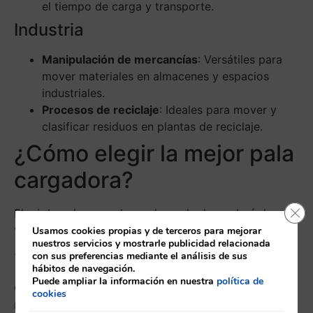
el tiempo de carga y transporte.
Industria
Manipulación de mercancías
: Versátiles para
mover materiales en almacenes y espacios
industriales.
Procesos de reciclaje
: Ideales para mover y
clasificar residuos en plantas de reciclaje.
¿Cómo elegir la mejor pala
cargadora?
Cerr
Elegir la pala cargadora adecuada dependerá de
varios factores:
Usamos cookies propias y de terceros para mejorar
nuestros servicios y mostrarle publicidad relacionada
1.
Capacidad de carga
con sus preferencias mediante el análisis de sus
hábitos de navegación.
Puede ampliar la información en nuestra
política de
Considera la cantidad de material que necesitas
cookies
mover. John Deere ofrece diferentes modelos que se