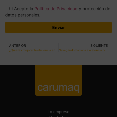
Acepto la
Política de Privacidad
y protección de
datos personales.
ANTERIOR
SIGUIENTE
¿Quieres mejorar la eficiencia en el campo? Sigue estos consejos para mantener tus tractores agrícolas en óptimas condiciones
Navegando hacia la excelencia: Volvo Penta y su revolución en motores marinos comerciales
La empresa