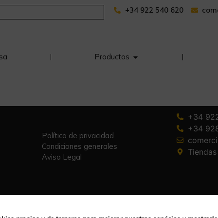
+34 922 540 620
com
sa
Productos
+34 92
+34 92
Política de privacidad
comerc
Condiciones generales
Tiendas
Aviso Legal