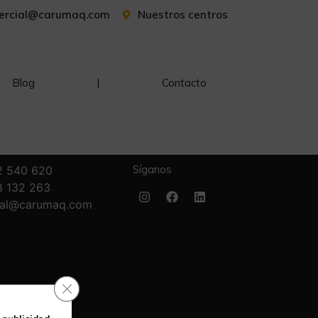
ercial@carumaq.com
Nuestros centros
Blog
Contacto
Síganos
2 540 620
8 132 263
ial@carumaq.com
Cerrar el banner de cookies RGPD