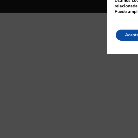
Usamos cook
relacionada
Puede ampli
Acept