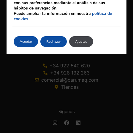
con sus preferencias mediante el análisis de sus
hábitos de navegación.
Puede ampliar la información en nuestra
política de
cookies
Política de privacidad
Condiciones generales
Aviso Legal
Aceptar
Rechazar
Ajustes
+34 922 540 620
+34 928 132 263
comercial@carumaq.com
Tiendas
Síganos