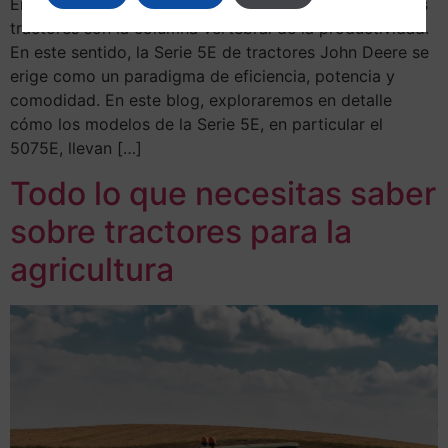
En el apasionante mundo de la maquinaria agrícola, los
tractores son la columna vertebral de la productividad.
En este sentido, la Serie 5E de tractores John Deere se
erige como un paradigma de eficiencia, potencia y
comodidad. En este blog, exploraremos en detalle
cómo los modelos de la Serie 5E, en particular el
5075E, llevan […]
Todo lo que necesitas saber
sobre tractores para la
agricultura