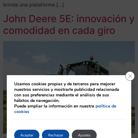
brinda una plataforma […]
John Deere 5E: innovación y
comodidad en cada giro
Cerr
Usamos cookies propias y de terceros para mejorar
nuestros servicios y mostrarle publicidad relacionada
con sus preferencias mediante el análisis de sus
hábitos de navegación.
Puede ampliar la información en nuestra
política de
cookies
Aceptar
Rechazar
Ajustes