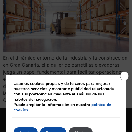
En el dinámico entorno de la industria y la construcción
en Gran Canaria, el alquiler de carretillas elevadoras
juega un papel fundamental para facilitar operaciones
Cerr
eficientes y seguras. Este artículo explora las opciones
Usamos cookies propias y de terceros para mejorar
disponibles para alquilar estos equipos clave y destaca
nuestros servicios y mostrarle publicidad relacionada
la importancia de elegir un proveedor confiable como
con sus preferencias mediante el análisis de sus
hábitos de navegación.
Carumaq, concesionario oficial de CAT LIFT […]
Puede ampliar la información en nuestra
política de
cookies