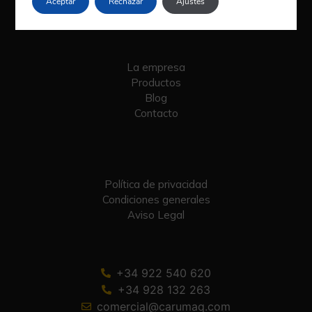
Aceptar
Rechazar
Ajustes
La empresa
Productos
Blog
Contacto
Política de privacidad
Condiciones generales
Aviso Legal
+34 922 540 620
+34 928 132 263
comercial@carumaq.com