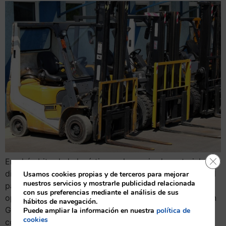
Cerr
En el ámbito de la logística y el manejo de materiales,
disponer de equipos confiables y eficientes es esencial
Usamos cookies propias y de terceros para mejorar
nuestros servicios y mostrarle publicidad relacionada
para garantizar la productividad y seguridad en las
con sus preferencias mediante el análisis de sus
operaciones diarias. Si buscas carretillas elevadoras en
hábitos de navegación.
Gran Canaria, Carumaq es tu socio ideal. Como
Puede ampliar la información en nuestra
política de
cookies
concesionario oficial de CAT Lift Trucks, Carumaq