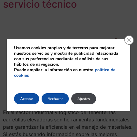
servicio técnico
Cerr
Usamos cookies propias y de terceros para mejorar
nuestros servicios y mostrarle publicidad relacionada
con sus preferencias mediante el análisis de sus
hábitos de navegación.
Puede ampliar la información en nuestra
política de
cookies
Aceptar
Rechazar
Ajustes
En el sector industrial y logístico de Tenerife, las
carretillas elevadoras son herramientas fundamentales
para garantizar la eficiencia en el manejo de materiales.
Si estás buscando información sobre las mejores