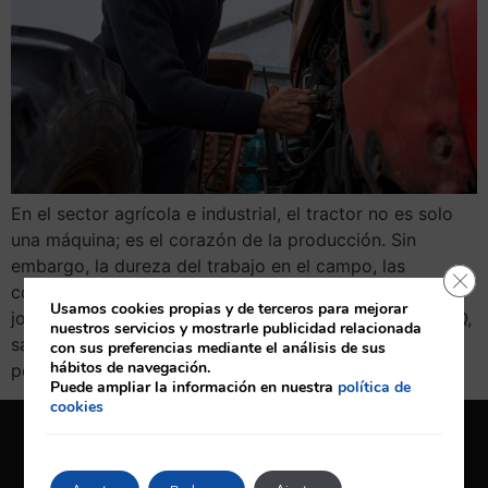
En el sector agrícola e industrial, el tractor no es solo
una máquina; es el corazón de la producción. Sin
embargo, la dureza del trabajo en el campo, las
Cerr
condiciones climáticas extremas y la exigencia de las
Usamos cookies propias y de terceros para mejorar
jornadas laborales pueden pasar factura. En CARUMAQ,
nuestros servicios y mostrarle publicidad relacionada
sabemos que un tractor detenido es sinónimo de
con sus preferencias mediante el análisis de sus
hábitos de navegación.
pérdidas económicas. Por […]
Puede ampliar la información en nuestra
política de
cookies