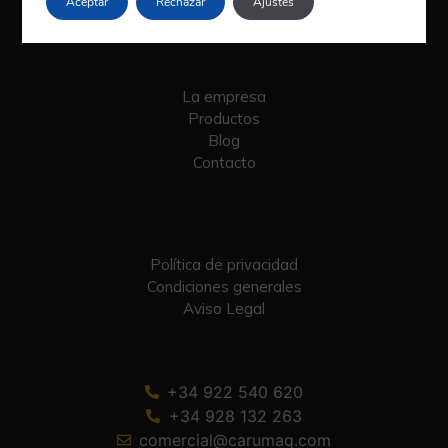
Aceptar
Rechazar
Ajustes
La empresa
Productos
Blog
Contacto
Política de privacidad
Condiciones generales
Aviso Legal
+34 922 540 620
+34 928 132 263
comercial@carumaq.com