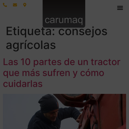
Etiqueta:
consejos
agrícolas
Las 10 partes de un tractor
que más sufren y cómo
cuidarlas