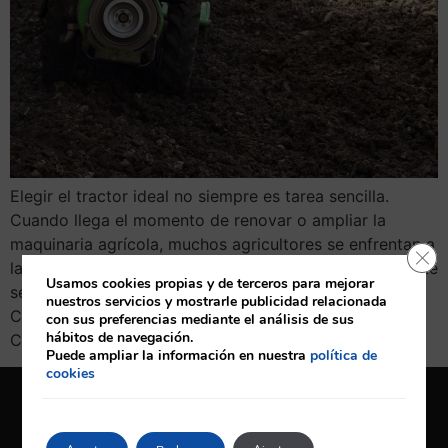
Elegir el tractor ideal no siempre es tarea sencilla.
Cuando llega el momento de renovar o ampliar la
maquinaria agrícola, muchos agricultores se enfrentan a
Cerr
la misma pregunta: ¿qué modelo me conviene realmente
Usamos cookies propias y de terceros para mejorar
según el tipo de cultivo y terreno que trabajo? En
nuestros servicios y mostrarle publicidad relacionada
CARUMAQ, concesionario oficial John Deere en
con sus preferencias mediante el análisis de sus
hábitos de navegación.
Canarias, escuchamos esta duda casi a […]
Puede ampliar la información en nuestra
política de
cookies