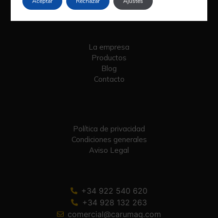
Aceptar
Rechazar
Ajustes
La empresa
Productos
Blog
Contacto
Política de privacidad
Condiciones generales
Aviso Legal
+34 922 540 620
+34 928 132 263
comercial@carumaq.com