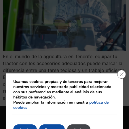
En el mundo de la agricultura en Tenerife, equipar tu
tractor con los accesorios adecuados puede marcar la
diferencia entre una tarea tediosa y un trabajo eficiente.
Cerr
En CARUMAQ, entendemos la importancia de contar
Usamos cookies propias y de terceros para mejorar
con herramientas de calidad para maximizar el
nuestros servicios y mostrarle publicidad relacionada
rendimiento de tu tractor. Aquí te presentamos los 10
con sus preferencias mediante el análisis de sus
hábitos de navegación.
accesorios esenciales que no pueden […]
Puede ampliar la información en nuestra
política de
cookies