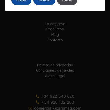
Aceptar
Rechazar
Ajustes
La empresa
Productos
Blog
Contacto
Política de privacidad
Condiciones generales
Aviso Legal
+34 922 540 620
+34 928 132 263
comercial@carumaq.com