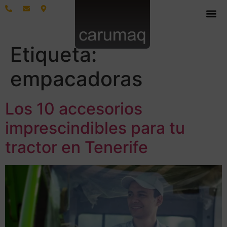
Etiqueta:
empacadoras
Los 10 accesorios
imprescindibles para tu
tractor en Tenerife