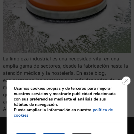
La limpieza industrial es una necesidad vital en una
amplia gama de sectores, desde la fabricación hasta la
atención médica y la hostelería. En este blog,
Cerr
exploraremos los sectores que más dependen de la
maquinaria de limpieza industrial y analizaremos por
Usamos cookies propias y de terceros para mejorar
nuestros servicios y mostrarle publicidad relacionada
qué estas industrias encuentran esencial la
con sus preferencias mediante el análisis de sus
automatización en sus procesos de limpieza. Industria
hábitos de navegación.
Alimentaria: […]
Puede ampliar la información en nuestra
política de
cookies