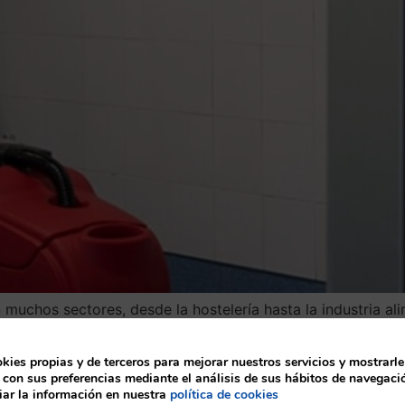
n muchos sectores, desde la hostelería hasta la industria ali
 contar con maquinaria de limpieza adecuada es fundamenta
a industrial es a través de […]
ies propias y de terceros para mejorar nuestros servicios y mostrarle
 con sus preferencias mediante el análisis de sus hábitos de navegaci
 con maquinaria de vanguardia
ar la información en nuestra
política de cookies