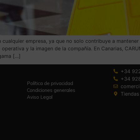
en cualquier empresa, ya que no solo contribuye a mantener
cia operativa y la imagen de la compañía. En Canarias, CA
 gama […]
+34 92
+34 92
Política de privacidad
comerc
Condiciones generales
Tiendas
Aviso Legal