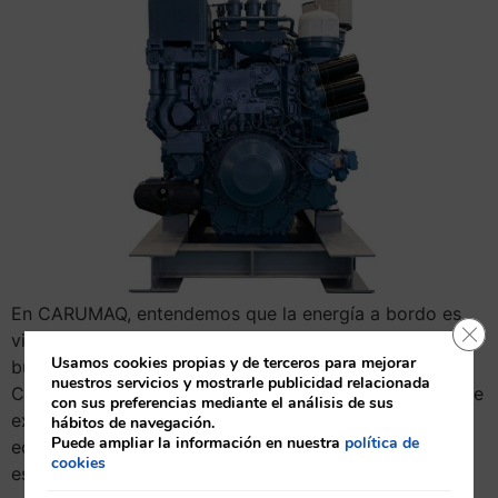
En CARUMAQ, entendemos que la energía a bordo es
Cerr
vital para el éxito de cualquier travesía. Si estás
Usamos cookies propias y de terceros para mejorar
buscando comprar grupos electrógenos marinos en
nuestros servicios y mostrarle publicidad relacionada
Canarias, estás en el lugar adecuado. A continuación, te
con sus preferencias mediante el análisis de sus
explicamos todo lo que necesitas saber sobre estos
hábitos de navegación.
Puede ampliar la información en nuestra
política de
equipos esenciales y cómo pueden beneficiarte. ¿Qué
cookies
es un grupo electrógeno marino? Un grupo […]