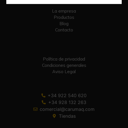
La empresa
Productos
Blog
Contacto
Política de privacidad
Condiciones generales
Aviso Legal
+34 922 540 620
+34 928 132 263
comercial@carumaq.com
Tiendas