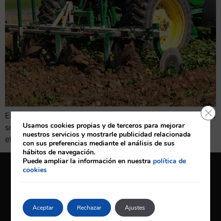
Cerr
El mantenimiento y la reparación de maquinaria agrícola
Usamos cookies propias y de terceros para mejorar
son esenciales para asegurar su funcionamiento
nuestros servicios y mostrarle publicidad relacionada
eficiente y prolongar su vida útil.
con sus preferencias mediante el análisis de sus
hábitos de navegación.
Puede ampliar la información en nuestra
política de
cookies
Aceptar
Rechazar
Ajustes