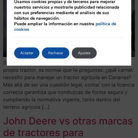
Usamos cookies propias y de terceros para mejorar
nuestros servicios y mostrarle publicidad relacionada
con sus preferencias mediante el análisis de sus
hábitos de navegación.
Puede ampliar la información en nuestra
política de
cookies
Aceptar
Rechazar
Ajustes
Si trabajas en el campo o estás empezando con tu
propio tractor, es normal que te preguntes: ¿qué carnet
necesito para manejar un tractor agrícola en Canarias?
Más allá de ser una cuestión legal, contar con la licencia
correcta garantiza que conduzcas de forma segura y
cumpliendo la normativa vigente, tanto dentro del
terreno agrícola […]
John Deere vs otras marcas
de tractores para