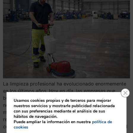
La limpieza profesional ha evolucionado enormemente
en los últimos años. Hoy en día, las empresas que
Cerr
buscan mantener instalaciones impecables no solo
Usamos cookies propias y de terceros para mejorar
necesitan productos de calidad, sino también
nuestros servicios y mostrarle publicidad relacionada
con sus preferencias mediante el análisis de sus
maquinaria de limpieza industrial eficiente, versátil y
hábitos de navegación.
rentable. En este contexto, el monocepillo se ha
Puede ampliar la información en nuestra
política de
convertido en una de las máquinas más utilizadas en el
cookies