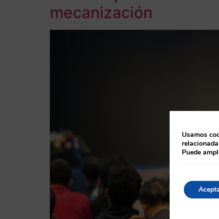
mecanización
Usamos cook
relacionada
Puede ampli
Acept