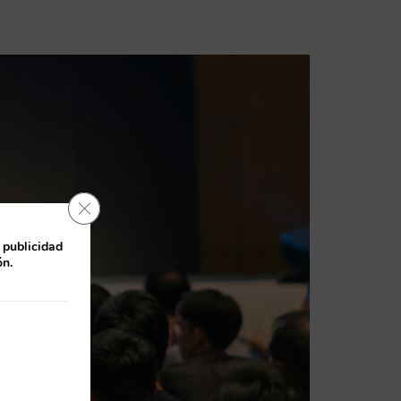
Cerrar el banner de cookies RGPD
 publicidad
ón.