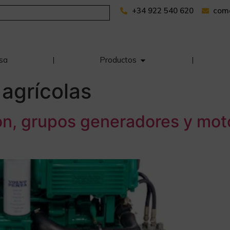
+34 922 540 620
com
sa
Productos
agrícolas
n, grupos generadores y moto