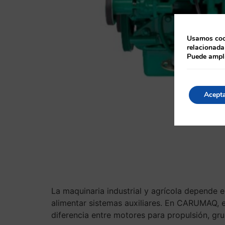
Usamos cook
relacionada
Puede ampli
Acept
La maquinaria industrial y agrícola depende e
alimentar sistemas auxiliares. En CARUMAQ, e
diferencia entre motores para propulsión, gr