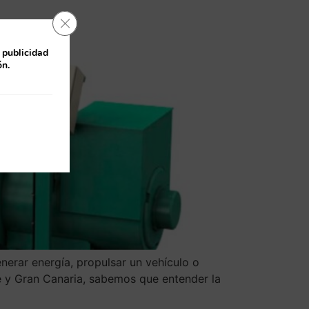
Cerrar el banner de cookies RGPD
 publicidad
ón.
nerar energía, propulsar un vehículo o
fe y Gran Canaria, sabemos que entender la