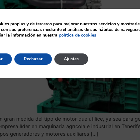
ies propias y de terceros para mejorar nuestros servicios y mostrarle
 con sus preferencias mediante el análisis de sus hábitos de navegaci
ar la información en nuestra
política de cookies
ar
Rechazar
Ajustes
n gran medida del tipo de motor que utilice, ya sea para ge
mpresa líder en maquinaria agrícola e industrial en Teneri
upos generadores y motores auxiliares […]