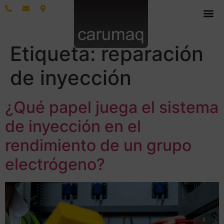
Etiqueta:
reparación
de inyección
¿Qué papel juega el sistema
de inyección en el
rendimiento de un grupo
electrógeno?