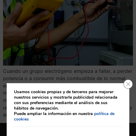
Cuando un grupo electrógeno empieza a fallar, a perder
potencia o a consumir más combustible de lo normal,
Cerr
en muchos casos el origen del problema está en el
Usamos cookies propias y de terceros para mejorar
mismo punto: el sistema de inyección. Aunque para
nuestros servicios y mostrarle publicidad relacionada
muchos usuarios pasa desapercibido, este sistema es
con sus preferencias mediante el análisis de sus
uno de los componentes más críticos del motor diésel y
hábitos de navegación.
Puede ampliar la información en nuestra
política de
el responsable […]
cookies