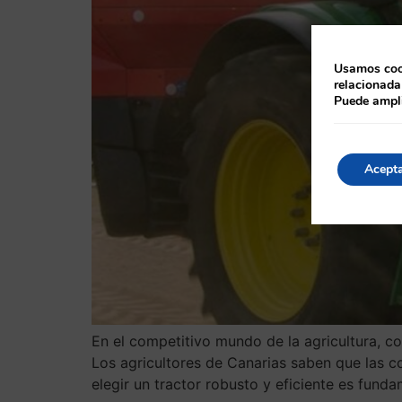
Usamos cook
relacionada
Puede ampli
Acept
En el competitivo mundo de la agricultura, co
Los agricultores de Canarias saben que las c
elegir un tractor robusto y eficiente es funda