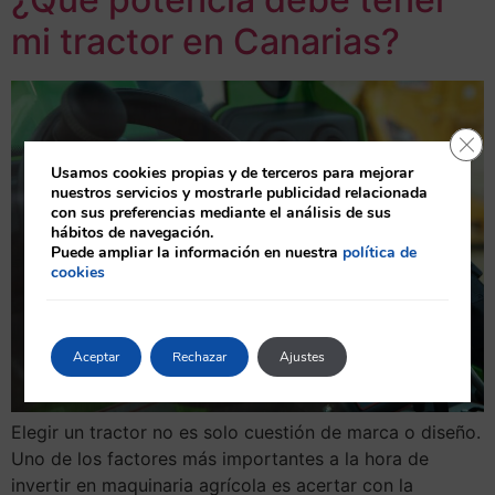
mi tractor en Canarias?
Cerr
Usamos cookies propias y de terceros para mejorar
nuestros servicios y mostrarle publicidad relacionada
con sus preferencias mediante el análisis de sus
hábitos de navegación.
Puede ampliar la información en nuestra
política de
cookies
Aceptar
Rechazar
Ajustes
Elegir un tractor no es solo cuestión de marca o diseño.
Uno de los factores más importantes a la hora de
invertir en maquinaria agrícola es acertar con la