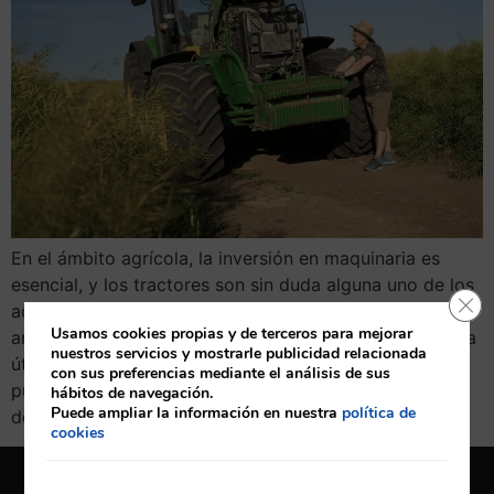
En el ámbito agrícola, la inversión en maquinaria es
esencial, y los tractores son sin duda alguna uno de los
Cerr
activos más valiosos para los agricultores. En este
Usamos cookies propias y de terceros para mejorar
artículo, exploraremos la importancia de alargar la vida
nuestros servicios y mostrarle publicidad relacionada
útil de un tractor y cómo un mantenimiento adecuado
con sus preferencias mediante el análisis de sus
puede marcar la diferencia. Carumaq, tu concesionario
hábitos de navegación.
Puede ampliar la información en nuestra
política de
de confianza en […]
cookies