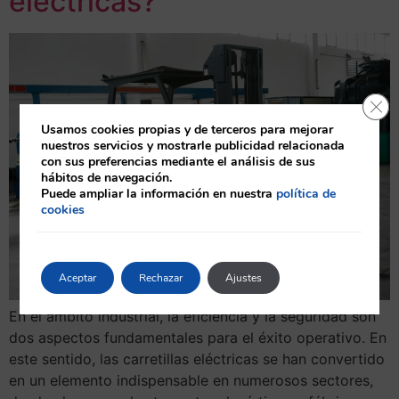
eléctricas?
Cerr
Usamos cookies propias y de terceros para mejorar
nuestros servicios y mostrarle publicidad relacionada
con sus preferencias mediante el análisis de sus
hábitos de navegación.
Puede ampliar la información en nuestra
política de
cookies
Aceptar
Rechazar
Ajustes
En el ámbito industrial, la eficiencia y la seguridad son
dos aspectos fundamentales para el éxito operativo. En
este sentido, las carretillas eléctricas se han convertido
en un elemento indispensable en numerosos sectores,