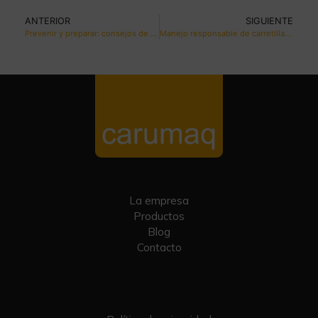
ANTERIOR
SIGUIENTE
Prevenir y preparar: consejos de seguridad antes de usar una carretilla elevadora
Manejo responsable de carretillas elevadoras: protegiendo vidas y mejorando la productividad
La empresa
Productos
Blog
Contacto