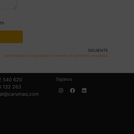
es.
SIGUIENTE
Garantizando la seguridad en el manejo de carretillas elevadoras
Síganos
2 540 620
8 132 263
ial@carumaq.com