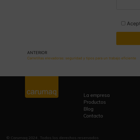
Acept
ANTERIOR
Carretillas elevadoras: seguridad y tipos para un trabajo eficiente
La empresa
Productos
Blog
Contacto
© Carumaq 2024 . Todos los derechos reservados