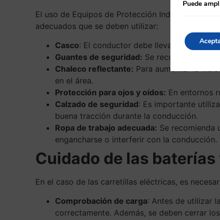
Puede ampli
El uso de Equipos de Protección Individual es ese
adecuados que se deben utilizar:
Acept
Casco
: El conductor debe llevar un casco 
Guantes de seguridad:
Se recomienda el us
Chaleco reflectante:
Para aumentar la visibi
en el área.
Protección para ojos y oídos:
En entornos ru
Calzado de seguridad
: Es importante utili
buena tracción durante la conducción.
Ropa de trabajo adecuada:
Se recomienda u
engancharse o interferir con la conducción.
Cuidado de las baterías 
En el caso de las carretillas eléctricas, es neces
Comprobación de carga
: Antes de utilizar
correctamente. Además, se deben cerrar los 