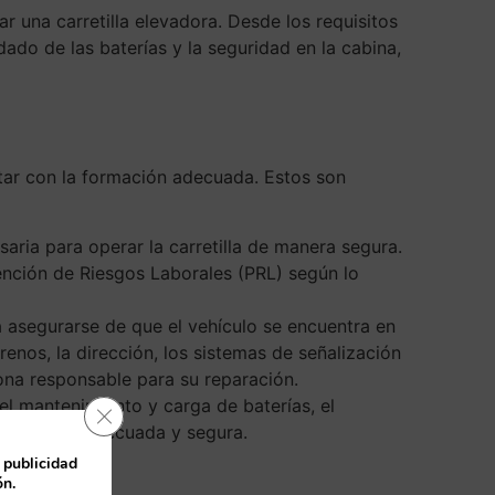
r una carretilla elevadora. Desde los requisitos
ado de las baterías y la seguridad en la cabina,
ontar con la formación adecuada. Estos son
aria para operar la carretilla de manera segura.
ención de Riesgos Laborales (PRL) según lo
ra asegurarse de que el vehículo se encuentra en
enos, la dirección, los sistemas de señalización
sona responsable para su reparación.
 el mantenimiento y carga de baterías, el
Cerrar el banner de cookies RGPD
 de manera adecuada y segura.
 publicidad
ón.