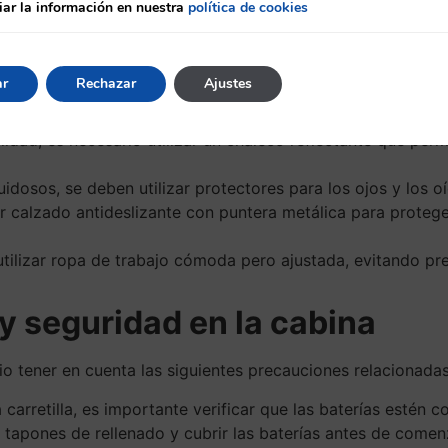
ar la información en nuestra
política de cookies
ncial para garantizar la seguridad del operario. A continua
ar
Rechazar
Ajustes
para proteger su cabeza en caso de posibles impactos.
o de guantes resistentes que permitan el movimiento adec
lidad, es necesario utilizar un chaleco reflectante que perm
idosos, se deben utilizar protectores para los ojos y los oí
zar calzado antideslizante con puntera metálica para proteg
tilizar ropa de trabajo cómoda pero ajustada, evitando 
y seguridad en la cabina
ario tener en cuenta las siguientes precauciones relacionadas
 la carretilla, es importante verificar que las baterías est
tapones de rellenado y cubrir las baterías antes de comen