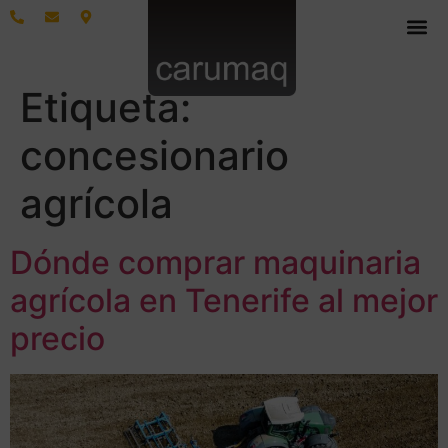
Etiqueta:
concesionario
agrícola
Dónde comprar maquinaria
agrícola en Tenerife al mejor
precio